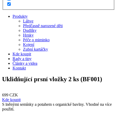
Produkty
Láhve
Předčasně narozené děti
Dudlíky
Hrnky
Péče o miminko
Kojení
Zubní kartáčky
Kde koupit
Rady a tipy
Články a videa
Kontakt
Uklidňující prsní vložky 2 ks (BF001)
699
CZK
Kde koupit
S lněnými semínky a potahem s organické bavlny. Vhodné na více
použití.