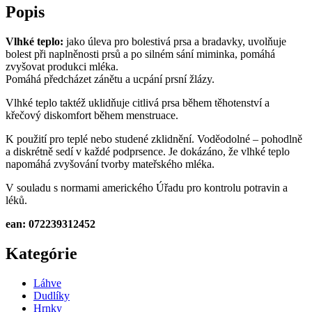
Popis
Vlhké teplo:
jako úleva pro bolestivá prsa a bradavky, uvolňuje
bolest při naplněnosti prsů a po silném sání miminka, pomáhá
zvyšovat produkci mléka.
Pomáhá předcházet zánětu a ucpání prsní žlázy.
Vlhké teplo taktéž uklidňuje citlivá prsa během těhotenství a
křečový diskomfort během menstruace.
K použití pro teplé nebo studené zklidnění. Voděodolné – pohodlně
a diskrétně sedí v každé podprsence. Je dokázáno, že vlhké teplo
napomáhá zvyšování tvorby mateřského mléka.
V souladu s normami amerického Úřadu pro kontrolu potravin a
léků.
ean: 072239312452
Kategórie
Láhve
Dudlíky
Hrnky