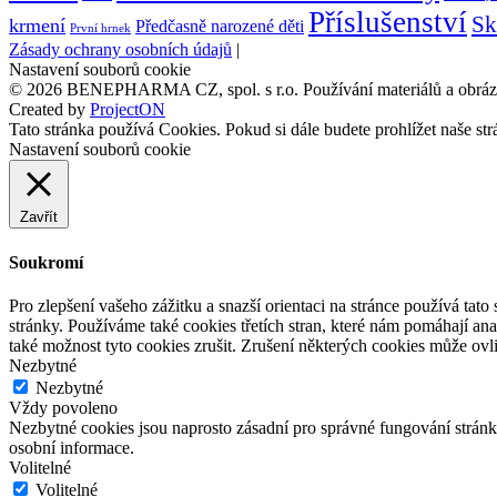
Příslušenství
Sk
krmení
Předčasně narozené děti
První hrnek
Zásady ochrany osobních údajů
|
Nastavení souborů cookie
©
2026
BENEPHARMA CZ, spol. s r.o. Používání materiálů a obrázků
Created by
ProjectON
Tato stránka používá Cookies. Pokud si dále budete prohlížet naše st
Nastavení souborů cookie
Zavřít
Soukromí
Pro zlepšení vašeho zážitku a snazší orientaci na stránce používá tat
stránky. Používáme také cookies třetích stran, které nám pomáhají a
také možnost tyto cookies zrušit. Zrušení některých cookies může ovli
Nezbytné
Nezbytné
Vždy povoleno
Nezbytné cookies jsou naprosto zásadní pro správné fungování stránky
osobní informace.
Volitelné
Volitelné