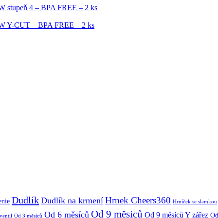
OW stupeň 4 – BPA FREE – 2 ks
ROW Y-CUT – BPA FREE – 2 ks
Dudlík
Hrnek Cheers360
Dudlík na krmení
enie
Hrníček se slamkou
Od 9 měsíců
Od 6 měsíců
Od 9 měsíců Y zářez
Od
ventil
Od 3 měsíců