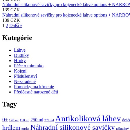
Náhradní silikonové savičky pro kojenecké láhve options + NARR
139 CZK
Náhradní silikonové savičky pro kojenecké láhve options + NAR
139 CZK
1
2
Další »
Kategórie
Láhve
Dudlíky
Hrnky
Péče o miminko
Kojení
Příslušenství
Nezaradené
Pomôcky ma kŕmenie
Předčasně narozené děti
Tagy
Antikoliková láhev
0+
250 ml
dojč
120 ml
150 ml
270 ml
Náhradní silikonové savičky
hrdlem
miska
náhradný 