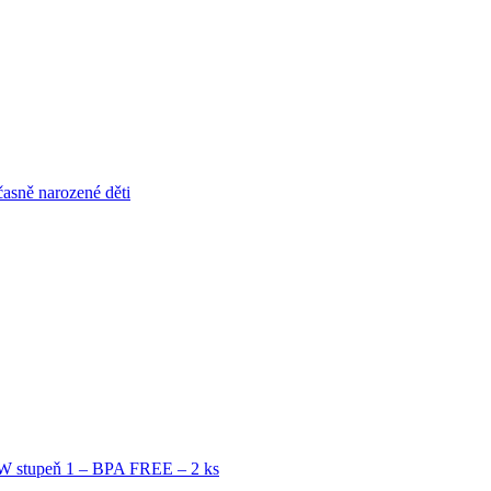
časně narozené děti
OW stupeň 1 – BPA FREE – 2 ks