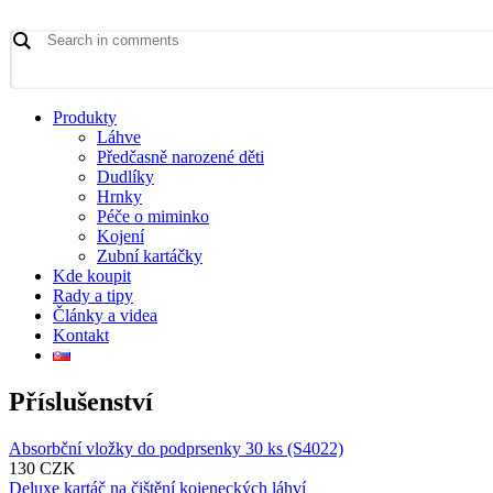
Produkty
Láhve
Předčasně narozené děti
Dudlíky
Hrnky
Péče o miminko
Kojení
Zubní kartáčky
Kde koupit
Rady a tipy
Články a videa
Kontakt
Příslušenství
Absorbční vložky do podprsenky 30 ks (S4022)
130 CZK
Deluxe kartáč na čištění kojeneckých láhví