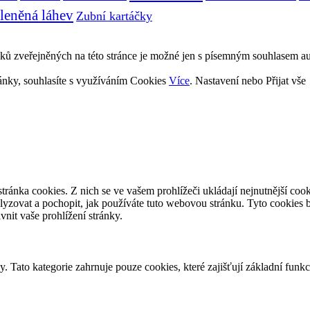
leněná láhev
Zubní kartáčky
 zveřejněných na této stránce je možné jen s písemným souhlasem au
ránky, souhlasíte s využíváním Cookies
Více
.
Nastavení
nebo
Přijat vše
o stránka cookies. Z nich se ve vašem prohlížeči ukládají nejnutnější c
nalyzovat a pochopit, jak používáte tuto webovou stránku. Tyto cookie
vnit vaše prohlížení stránky.
. Tato kategorie zahrnuje pouze cookies, které zajišťují základní funkc