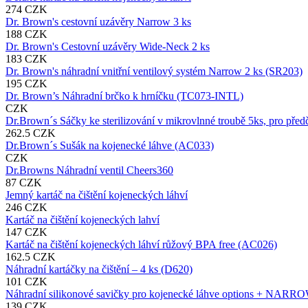
274 CZK
Dr. Brown's cestovní uzávěry Narrow 3 ks
188 CZK
Dr. Brown's Cestovní uzávěry Wide-Neck 2 ks
183 CZK
Dr. Brown's náhradní vnitřní ventilový systém Narrow 2 ks (SR203)
195 CZK
Dr. Brown’s Náhradní brčko k hrníčku (TC073-INTL)
CZK
Dr.Brown´s Sáčky ke sterilizování v mikrovlnné troubě 5ks, pro před
262.5 CZK
Dr.Brown´s Sušák na kojenecké láhve (AC033)
CZK
Dr.Browns Náhradní ventil Cheers360
87 CZK
Jemný kartáč na čištění kojeneckých láhví
246 CZK
Kartáč na čištění kojeneckých lahví
147 CZK
Kartáč na čištění kojeneckých láhví růžový BPA free (AC026)
162.5 CZK
Náhradní kartáčky na čištění – 4 ks (D620)
101 CZK
Náhradní silikonové savičky pro kojenecké láhve options + NARR
139 CZK