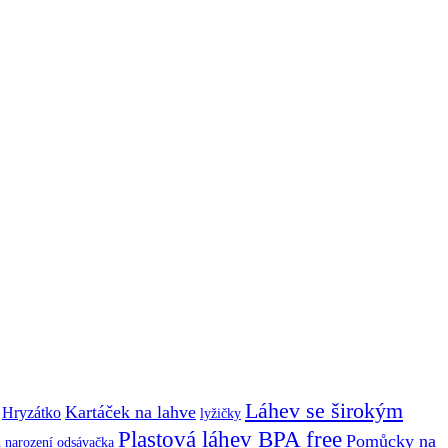
Láhev se širokým
Kartáček na lahve
Hryzátko
lyžičky
Plastová láhev BPA free
Pomůcky na
 narození
odsávačka